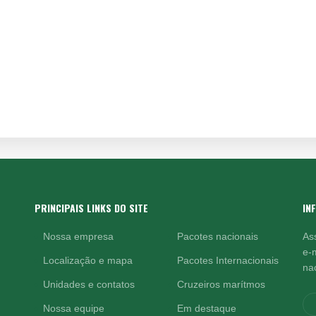
PRINCIPAIS LINKS DO SITE
IN
Nossa empresa
Pacotes nacionais
As
e-
Localização e mapa
Pacotes Internacionais
nac
Unidades e contatos
Cruzeiros marítmos
Nossa equipe
Em destaque