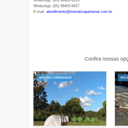
WhatsApp: (65) 99982-6226
WhatsApp: (65) 98403-9427
E-mail:
atendimento@interativapantanal.com.br
Confira nossas op
PACOTES COMBINADOS
PACO