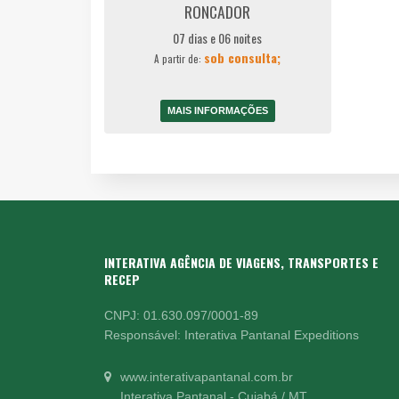
RONCADOR
07 dias e 06 noites
sob consulta;
A partir de:
MAIS INFORMAÇÕES
INTERATIVA AGÊNCIA DE VIAGENS, TRANSPORTES E
RECEP
CNPJ: 01.630.097/0001-89
Responsável: Interativa Pantanal Expeditions
www.interativapantanal.com.br
Interativa Pantanal - Cuiabá / MT