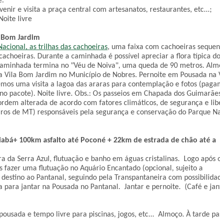
. 
nir e visita a praça central com artesanatos, restaurantes, etc...;
oite livre
s Bom Jardim
acional, as trilhas das cachoeiras
, uma faixa com cachoeiras sequenc
hoeiras. Durante a caminhada é possível apreciar a flora típica do
caminhada termina no "Véu de Noiva", uma queda de 90 metros. Alm
ra Vila Bom Jardim no Município de Nobres. Pernoite em Pousada na V
emos uma visita a lagoa das araras para contemplação e fotos (paga
 no pacote). Noite livre. Obs.: Os passeios em Chapada dos Guimarães
rdem alterada de acordo com fatores climáticos, de segurança e lib
os de MT) responsáveis pela segurança e conservação do Parque Na
uiabá+ 100km asfalto até Poconé + 22km de estrada de chão até a 
 da Serra Azul, flutuação e banho em águas cristalinas.  Logo após o
fazer uma flutuação no Aquário Encantado (opcional, sujeito a 
destino ao Pantanal, seguindo pela Transpantaneira com possibilidad
ara jantar na Pousada no Pantanal.  Jantar e pernoite.  (Café e jan
usada e tempo livre para piscinas, jogos, etc...  Almoço. À tarde pas