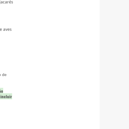
acarés 
e aves 
 
o de
ão
incluir