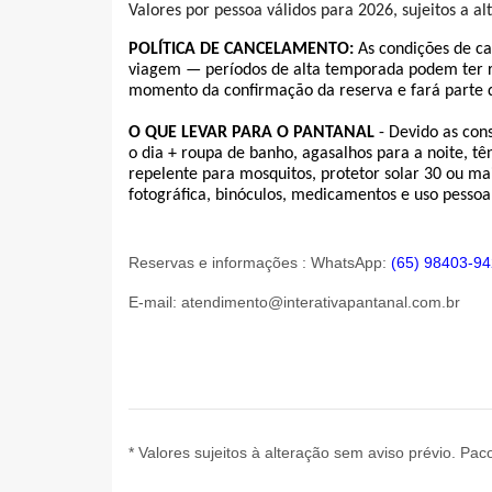
Valores por pessoa válidos para 2026, sujeitos a al
POLÍTICA DE CANCELAMENTO: 
As condições de c
viagem — períodos de alta temporada podem ter reg
momento da confirmação da reserva e fará parte d
O QUE LEVAR PARA O PANTANAL
 - Devido as co
o dia + roupa de banho, agasalhos para a noite, tê
repelente para mosquitos, protetor solar 30 ou mai
fotográfica, binóculos, medicamentos e uso pessoal
Reservas e informações : WhatsApp:
(65) 98403-9
E-mail:
atendimento@interativapantanal.com.br
* Valores sujeitos à alteração sem aviso prévio. Paco