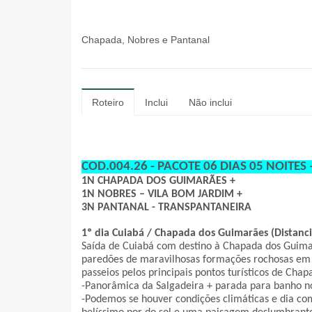
Chapada, Nobres e Pantanal
Roteiro
Inclui
Não inclui
COD.004.26 - PACOTE 06 DIAS 05 NOITE
1N CHAPADA DOS GUIMARÃES +
1N NOBRES – VILA BOM JARDIM +
3N PANTANAL - TRANSPANTANEIRA
1º dia Cuiabá / Chapada dos Guimarães (Distanc
Saída de Cuiabá com destino à Chapada dos Guima
paredões de maravilhosas formações rochosas em 
passeios pelos principais pontos turísticos de Chap
-Panorâmica da Salgadeira + parada para banho n
-Podemos se houver condições climáticas e dia com