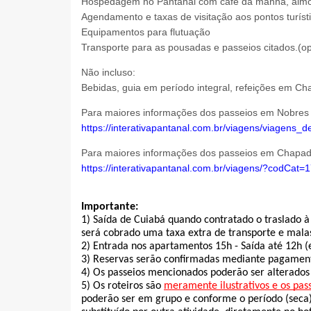
Hospedagem no Pantanal com café da manhã, almoço 
Agendamento e taxas de visitação aos pontos turísti
Equipamentos para flutuação
Transporte para as pousadas e passeios citados.(op
Não incluso:
Bebidas, guia em período integral, refeições em C
Para maiores informações dos passeios em Nobres 
https://interativapantanal.com.br/viagens/viagens_
Para maiores informações dos passeios em Chapada
https://interativapantanal.com.br/viagens/?codCa
Importante:
1) Saída de Cuiabá quando contratado o traslado à 
será cobrado uma taxa extra de transporte e malas
2) Entrada nos apartamentos 15h - Saída até 12h (
3) Reservas serão confirmadas mediante pagame
4) Os passeios mencionados poderão ser alterados
5) Os roteiros são 
meramente ilustrativos e os pa
poderão ser em grupo e conforme o período (seca)