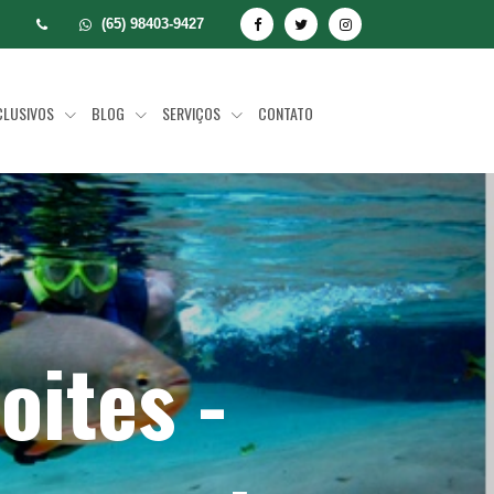
(65) 98403-9427
CLUSIVOS
BLOG
SERVIÇOS
CONTATO
oites -