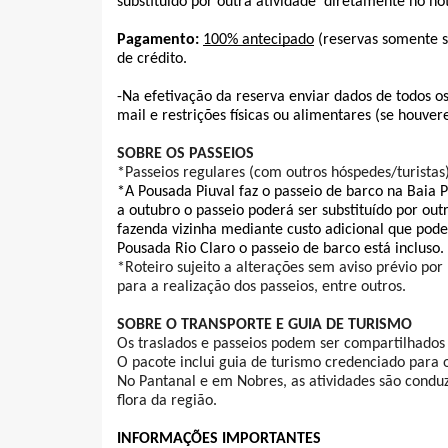
substituído por outra atividade  diretamente no hot
Pagamento: 
100% antecipado
(reservas somente s
de crédito.
-Na efetivação da reserva enviar dados de todos os
mail e restrições físicas ou alimentares (se houve
SOBRE OS PASSEIOS
*Passeios regulares (com outros hóspedes/turistas)
*A Pousada Piuval faz o passeio de barco na Baia 
a outubro o passeio poderá ser substituído por out
fazenda vizinha mediante custo adicional que pode
Pousada Rio Claro o passeio de barco está incluso.
*Roteiro sujeito a alterações sem aviso prévio por
para a realização dos passeios, entre outros.
SOBRE O TRANSPORTE E GUIA DE TURISMO
Os traslados e passeios podem ser compartilhados
O pacote inclui guia de turismo credenciado para 
No Pantanal e em Nobres, as atividades são conduzi
flora da região.
INFORMAÇÕES IMPORTANTES