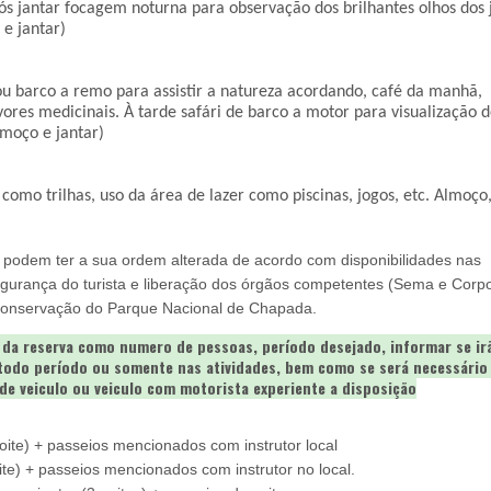
pós jantar focagem noturna para observação dos brilhantes olhos dos j
e jantar) 
 ou barco a remo para assistir a natureza acordando, café da manhã, 
res medicinais. À tarde safári de barco a motor para visualização d
lmoço e jantar)
como trilhas, uso da área de lazer como piscinas, jogos, etc. Almoço,
podem ter a sua ordem alterada de acordo com disponibilidades nas
segurança do turista e liberação dos órgãos competentes (Sema e Corp
conservação do Parque Nacional de Chapada.
 da reserva como numero de pessoas, período desejado, informar se ir
 todo período ou somente nas atividades, bem como se será necessário 
de veiculo ou veiculo com motorista experiente a disposição
e) + passeios mencionados com instrutor local
 + passeios mencionados com instrutor no local.