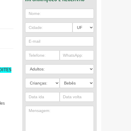
OITES
es 