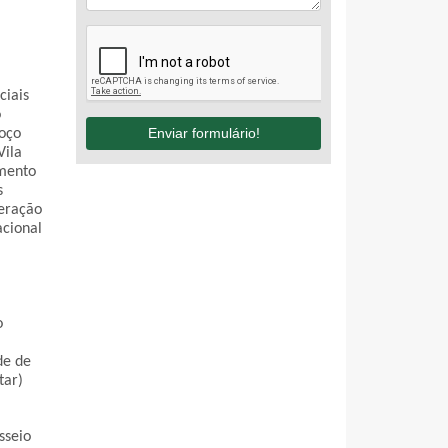
iais 
 
Enviar formulário!
oço 
ila 
mento 
 
eração 
cional 
 
e de 
tar)
seio 