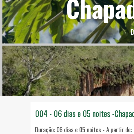
Chapad
D
004 - 06 dias e 05 noites -Chapad
Duração: 06 dias e 05 noites - A partir de: