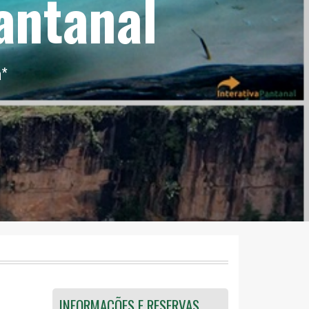
antanal
a
*
INFORMAÇÕES E RESERVAS