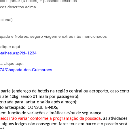
e jantar (3 noites) + passeios descritos
cos descritos acima.
cional)
hapada e Nobres, seguro viagem e extras não mencionados
clique aqui:
detalhes.asp?id=1234
 clique aqui:
t=17&/Chapada-dos-Guimaraes
parte (endereço de hotéis na região central ou aeroporto, caso contr
 até 10kg, sendo 01 mala por passageiro);
entrada para jantar e saída após almoço);
nto antecipado, CONSULTE-NOS;
 em função de variações climáticas e/ou de segurança;
sseios irão variar conforme a programação da pousada
, as atividades 
 alguns lodges não conseguem fazer tour em barco e o passeio será 