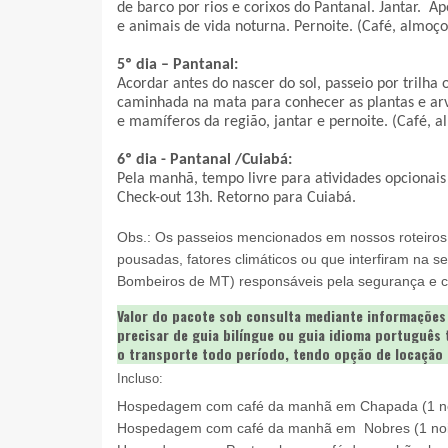
de barco por rios e corixos do Pantanal. Jantar.  A
e animais de vida noturna. Pernoite. (Café, almoço 
5º dia – Pantanal:
Acordar antes do nascer do sol, passeio por trilha
caminhada na mata para conhecer as plantas e arvo
e mamíferos da região, jantar e pernoite. (Café, a
6º dia - Pantanal /Cuiabá:
Pela manhã, tempo livre para atividades opcionais 
Check-out 13h. Retorno para Cuiabá.
Obs.: Os passeios mencionados em nossos roteiros 
pousadas, fatores climáticos ou que interfiram na 
Bombeiros de MT) responsáveis pela segurança e 
Valor do pacote sob consulta mediante informações
precisar de guia bilíngue ou guia idioma português
o transporte todo período, tendo opção de locação 
Incluso:
Hospedagem com café da manhã em Chapada (1 noit
Hospedagem com café da manhã em Nobres (1 noite)