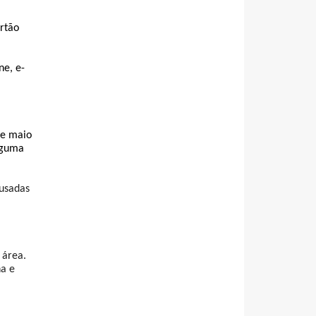
tão 
ne, e-
e maio 
lguma 
usadas 
área. 
a e 