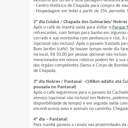
belíssimo por do sol e uma paisagem deslumbrante
- Centro Histórico de Chapada para compra de souve
- Hospedagem em hotel a partir de 15h, pernoite. N
2º dia Cuiabá / Chapada dos Guimarães/ Nobre
Após o café da manhã saída para visitar o
 Parque N
refrescantes, com tempo para banho em algumas cac
cerrado e sua montanha com penhascos e rios. A 
(opcional não incluso). Após o passeio traslado pa
Bom Jardim (café). Se houver tempo neste dia far
no local, R$ 50,00 por pessoa opcional não incluso
mencionados em nossos roteiros podem ter a sua o
dos órgãos competentes (Sema e Corpo de Bombeir
de Chapada.
3º dia Nobres / Pantanal  -(140km asfalto até C
pousada no Pantanal) 
Após o café seguiremos para o passeio da Cachoeira
almoço (opcional não incluso) em Nobres, podemos 
disponibilidade de tempo) e em seguida saída com 
encontrarmos aves e animais no caminho. Chegada p
4º dia – Pantanal: 
Pela manhã passeio a cavalo nas proximidades da po