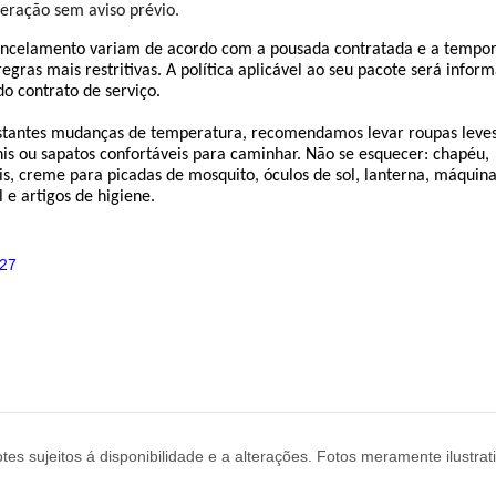
teração sem aviso prévio.
ancelamento variam de acordo com a pousada contratada e a tempor
ras mais restritivas. A política aplicável ao seu pacote será inform
o contrato de serviço.
nstantes mudanças de temperatura, recomendamos levar roupas leves
nis ou sapatos confortáveis para caminhar. Não se esquecer: chapéu, 
s, creme para picadas de mosquito, óculos de sol, lanterna, máquina
 e artigos de higiene.
427
tes sujeitos á disponibilidade e a alterações. Fotos meramente ilustrat