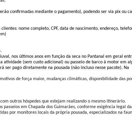
el;
erão confirmadas mediante o pagamento), podendo ser via pix ou car
 clientes: nome completo, CPF, data de nascimento, endereço, telefo
rem)
.
Piuval, nos últimos anos em função da seca no Pantanal em geral entr
ra atividade (sem custo adicional) ou passeio de barco à motor em a
rá ser pago diretamente na pousada (não incluso nesse pacote). Na 
 motivos de força maior, mudanças climáticas, disponibilidade das po
 com outros hóspedes que estejam realizando o mesmo itinerário.
os passeios em Chapada dos Guimarães, conforme exigência legal da 
das por monitores locais da própria pousada, especializados na faun