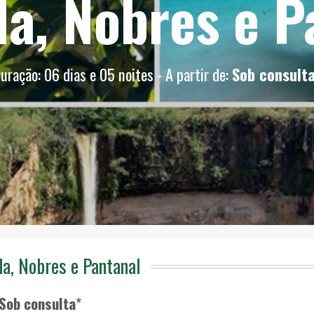
a, Nobres e P
uração: 06 dias e 05 noites - A partir de:
Sob consult
a, Nobres e Pantanal
Sob consulta
*