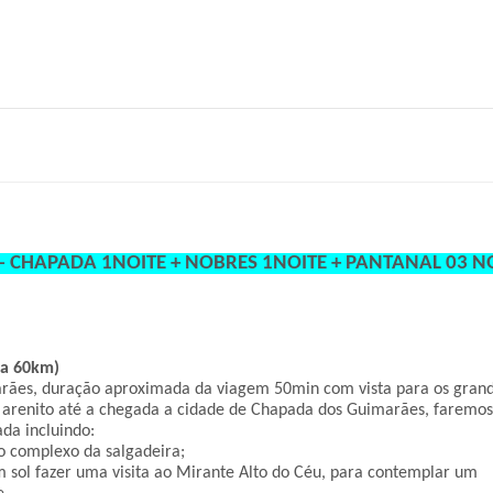
S – CHAPADA 1NOITE + NOBRES 1NOITE + PANTANAL 03 N
ia 60km)
rães, duração aproximada da viagem 50min com vista para os grand
arenito até a chegada a cidade de Chapada dos Guimarães, faremos 
ada incluindo:
o complexo da salgadeira;
 sol fazer uma visita ao Mirante Alto do Céu, para contemplar um 