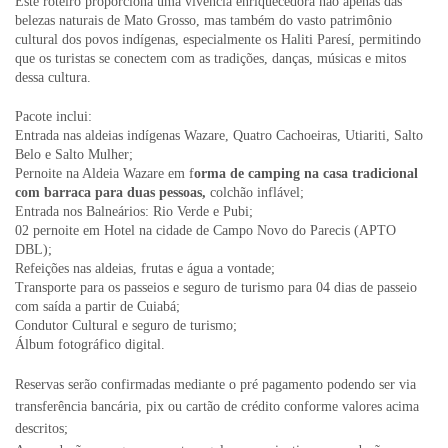
Este roteiro proporciona uma vivência enriquecedora não apenas das
belezas naturais de Mato Grosso, mas também do vasto patrimônio
cultural dos povos indígenas, especialmente os Haliti Paresí, permitindo
que os turistas se conectem com as tradições, danças, músicas e mitos
dessa cultura.
Pacote inclui:
Entrada nas aldeias indígenas Wazare, Quatro Cachoeiras, Utiariti, Salto
Belo e Salto Mulher;
Pernoite na Aldeia Wazare em f
orma de camping na casa tradicional
com barraca para duas pessoas,
colchão inflável;
Entrada nos Balneários: Rio Verde e Pubi;
02 pernoite em Hotel na cidade de Campo Novo do Parecis (APTO
DBL);
Refeições nas aldeias, frutas e água a vontade;
Transporte para os passeios e seguro de turismo para 04 dias de passeio
com saída a partir de Cuiabá;
Condutor Cultural e seguro de turismo;
Álbum fotográfico digital.
Reservas serão confirmadas mediante o pré pagamento podendo ser via
transferência bancária, pix ou cartão de crédito conforme valores acima
descritos;