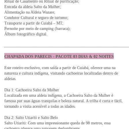
Ritual de Casamento ou Ritual de purificação;
Entrada da aldeia Salto da Mulher;
Alimentação na Aldeia Wazare;
Condutor Cultural e seguro de turismo;
Transporte a partir de Cuiabá – MT;
Pernoite por meio de camping (barraca);
Álbum fotográfico digital.
_____________________________________________________________
CHAPADA DOS PARECIS - PACOTE 03 DIAS & 02 NOITES
Este roteiro exclusivo, com saída a partir de Cuiabá, oferece uma na
natureza e cultura indígena, visitando cachoeiras localizadas dentro de
aldeias.
Dia 1: Cachoeira Salto da Mulher
Localizada em uma aldeia indígena, a Cachoeira Salto da Mulher é
famosa por suas águas tranquilas e beleza natural. A trilha é curta e fácil,
tornando a visita acessível a todas as idades.
Dia 2: Salto Utiariti e Salto Belo
Salto Utiariti: Com uma impressionante queda de 98 metros, essa
cachoeira oferece uma paisagem deslumbrante.