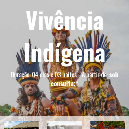
Vivência
Indígena
Duração: 04 dias e 03 noites - A partir de:
sob
consulta;
*