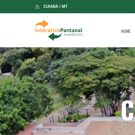
CUIABÁ / MT
HOME
C