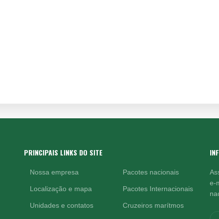
PRINCIPAIS LINKS DO SITE
IN
Nossa empresa
Pacotes nacionais
As
e-
Localização e mapa
Pacotes Internacionais
nac
Unidades e contatos
Cruzeiros marítmos