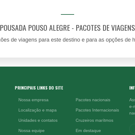
POUSADA POUSO ALEGRE - PACOTES DE VIAGENS
ções de viagens para este destino e para as opções de
PRINCIPAIS LINKS DO SITE
IN
Nossa empresa
Pacotes nacionais
As
e-
Localização e mapa
Pacotes Internacionais
nac
Unidades e contatos
Cruzeiros marítmos
Nossa equipe
Em destaque