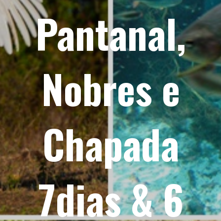
Pantanal,
Nobres e
Chapada
7dias & 6