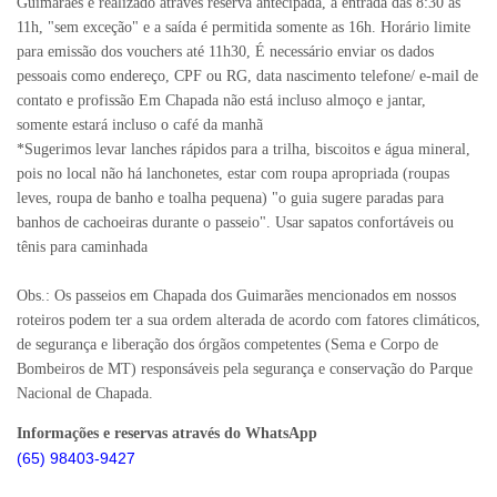
Guimarães é realizado através reserva antecipada, a entrada das 8:30 as
11h, "sem exceção" e a saída é permitida somente as 16h. Horário limite
para emissão dos vouchers até 11h30, É necessário enviar os dados
pessoais como endereço, CPF ou RG, data nascimento telefone/ e-mail de
contato e profissão Em Chapada não está incluso almoço e jantar,
somente estará incluso o café da manhã
*Sugerimos levar lanches rápidos para a trilha, biscoitos e água mineral,
pois no local não há lanchonetes, estar com roupa apropriada (roupas
leves, roupa de banho e toalha pequena) "o guia sugere paradas para
banhos de cachoeiras durante o passeio". Usar sapatos confortáveis ou
tênis para caminhada
Obs.: Os passeios em Chapada dos Guimarães mencionados em nossos
roteiros podem ter a sua ordem alterada de acordo com fatores climáticos,
de segurança e liberação dos órgãos competentes (Sema e Corpo de
Bombeiros de MT) responsáveis pela segurança e conservação do Parque
Nacional de Chapada.
Informações e reservas através do WhatsApp
(65) 98403-9427