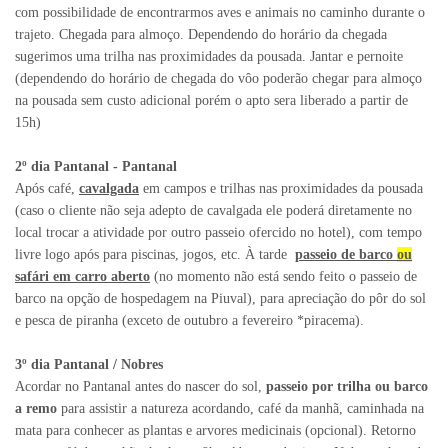
com possibilidade de encontrarmos aves e animais no caminho durante o
trajeto. Chegada para almoço. Dependendo do horário da chegada
sugerimos uma trilha nas proximidades da pousada. Jantar e pernoite
(dependendo do horário de chegada do vôo poderão chegar para almoço
na pousada sem custo adicional porém o apto sera liberado a partir de
15h)
2º dia Pantanal - Pantanal
Após café,
cavalgada
em campos e trilhas nas proximidades da pousada
(caso o cliente não seja adepto de cavalgada ele poderá diretamente no
local trocar a atividade por outro passeio ofercido no hotel), com tempo
livre logo após para piscinas, jogos, etc. À tarde
passeio de barco
ou
safári em carro aberto
(no momento não está sendo feito o passeio de
barco na opção de hospedagem na Piuval), para apreciação do pôr do sol
e pesca de piranha (exceto de outubro a fevereiro *piracema).
3º dia Pantanal / Nobres
Acordar no Pantanal antes do nascer do sol,
passeio por trilha ou barco
a remo
para assistir a natureza acordando, café da manhã, caminhada na
mata para conhecer as plantas e arvores medicinais (opcional). Retorno