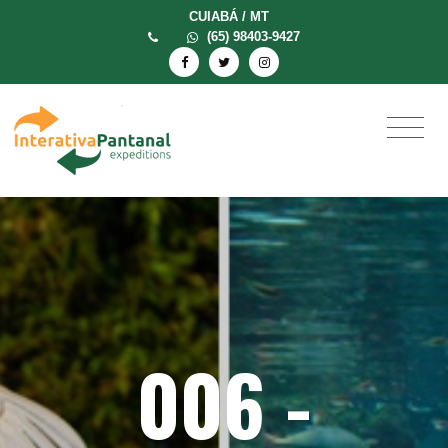
CUIABÁ / MT
(65) 98403-9427
006 -