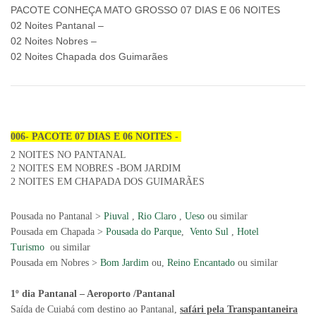
PACOTE CONHEÇA MATO GROSSO 07 DIAS E 06 NOITES
02 Noites Pantanal –
02 Noites Nobres –
02 Noites Chapada dos Guimarães
006- PACOTE 07 DIAS E 06 NOITES -
2 NOITES NO PANTANAL
2 NOITES EM NOBRES -BOM JARDIM
2 NOITES EM CHAPADA DOS GUIMARÃES
Pousada no Pantanal >
Piuval
,
Rio Claro
,
Ueso
ou similar
Pousada em Chapada >
Pousada do Parque
,
V
ento Sul
,
Hotel
Turismo
ou similar
Pousada em Nobres >
B
om Jardim
ou,
Reino Encantado
ou similar
1º dia Pantanal – Aeroporto /Pantanal
Saída de Cuiabá com destino ao Pantanal,
safári pela Transpantaneira