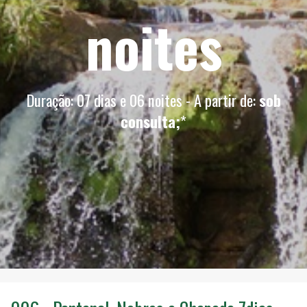
noites
Duração: 07 dias e 06 noites - A partir de:
sob
consulta;
*