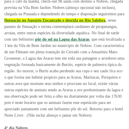
para o café da manhã, check-out 9h saída com destino a Nobres, chegada
prevista na Vila Bom Jardim /Nobres (almoço opcional não incluso),
chegada na Pousada e dependendo do tempo e disposição seguiremos para
flutuação no Aquário Encantado e descida no Rio Salobra
,
nesse
passeio de flutuação o turista comtemplará cardumes de piraputangas,
arraias, entre outras espécies da diversidade aquática. No final de tarde
com um belíssimo
pôr do sol na Lagoa das Araras
, que está localizada a
1 km da Vila de Bom Jardim no município de Nobres. Com característica
de um Pântano em plena transição do Cerrado com a Amazônia Mato-
Grossense, a Lagoa das Araras tem em toda sua paisagem e arredores uma
vegetação formada basicamente de Buritis, espécie de palmeira típica da
região. Ao morrer, o Buriti acaba perdendo sua copa e seu caule fica oco
o que forma um habitat propicio para as Araras, Maritacas, Periquitos e
outras aves que montam seus ninhos e procriam no local, existe várias
outras espécies de animais sendo as Araras a ave predominante da lagoa e
sua observação pode ser feita a olho nu diariamente por volta das 17h30
pois é neste horário que os animais fazem esse espetáculo para ser
apreciado juntamente com um belíssimo pôr do sol. Retorno para o hotel.
Noite Livre . (Não inclui almoço e jantar em Nobres)
4º dia Nobres