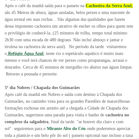
Após o café da manhã saída para o passeio na
Cachoeira da Serra Azul
,
são 45 Metros de altura, águas azuladas, belos peixes e uma nascente de
água termal em suas rochas... São algumas das qualidades que fazem
dessa imponente cachoeira um atrativo de encher os olhos para quem tem
o privilégio de conhecê-la, (25 minutos de trilha, tempo total mínimo:
2h30 com uma escada de 480 degraus.
Não inclui almoço e jantar e
tirolesa na cachoeira da serra azul
). No período da tarde visitaremos
o
Refúgio Água Azul
,
neste rio o espetáculo aquático é muito mais
intenso e você terá chances de ver peixes como piraputangas, arraias e
dourados. Cerca de 45 minutos de mergulho rio abaixo nas águas limpas.
Retorno a pousada e pernoite.
5º dia Nobres / Chapada dos Guimarães
Após café da manhã em Nobres e saída com destino à Chapada dos
Guimarães, no caminho vista para os grandes Paredões de maravilhosas
formações rochosas em arenito até a chegada a Cidade de Chapada dos
Guimarães, sugerimos uma parada para visita e banho de
cachoeira no
complexo da salgadeira
, final da tarde. "se houver dia claro e com
sol" seguiremos para o
Mirante Alto do Céu
onde poderemos apreciar
toda a planície e um belo pôr do sol ( passeio opiconal nao incluso a taxa