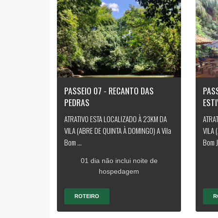
PASSEIO 07 - RECANTO DAS
PASS
PEDRAS
EST
ATRATIVO ESTA LOCALIZADO À 23KM DA
ATRAT
VILA (ABRE DE QUINTA À DOMINGO) A Vila
VILA 
Bom ...
Bom J.
01 dia não inclui noite de
hospedagem
ROTEIRO
R