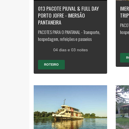
013 PACOTE PIUVAL & FULL DAY
IME
PORTO JOFRE - IMERSÃO
TRIP
PANTANEIRA
PACOT
PACOTES PARA O PANTANAL - Transporte,
hospe
hospedagem, refeições e passeios
04 dias e 03 noites
R
ROTEIRO