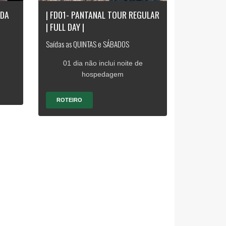
ADA
| FD01- PANTANAL TOUR REGULAR
| FULL DAY |
Saídas as QUINTAS e SÁBADOS
01 dia não inclui noite de
hospedagem
ROTEIRO