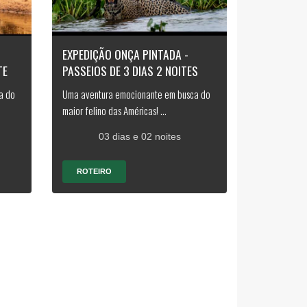
EXPEDIÇÃO ONÇA PINTADA -
TE
PASSEIOS DE 3 DIAS 2 NOITES
a do
Uma aventura emocionante em busca do
maior felino das Américas! ...
03 dias e 02 noites
ROTEIRO