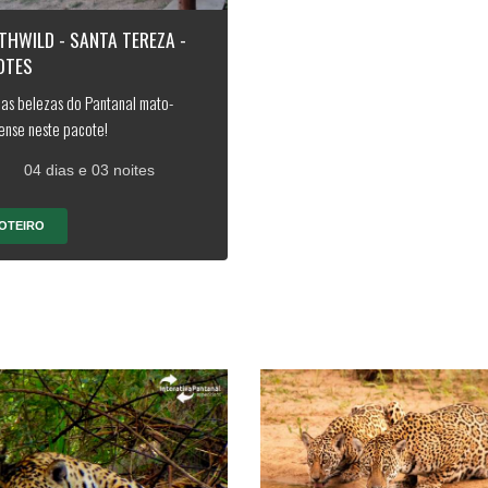
THWILD - SANTA TEREZA -
OTES
 as belezas do Pantanal mato-
ense neste pacote!
04 dias e 03 noites
OTEIRO